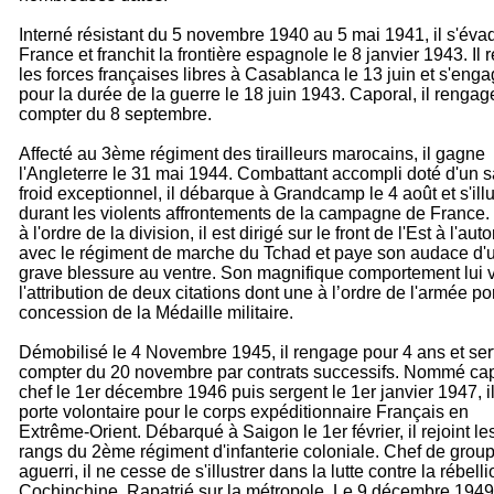
Interné résistant du 5 novembre 1940 au 5 mai 1941, il s'éva
France et franchit la frontière espagnole le 8 janvier 1943. Il r
les forces françaises libres à Casablanca le 13 juin et s'eng
pour la durée de la guerre le 18 juin 1943. Caporal, il rengag
compter du 8 septembre.
Affecté au 3ème régiment des tirailleurs marocains, il gagne
l'Angleterre le 31 mai 1944. Combattant accompli doté d'un 
froid exceptionnel, il débarque à Grandcamp le 4 août et s'illu
durant les violents affrontements de la campagne de France.
à l'ordre de la division, il est dirigé sur le front de l'Est à l'au
avec le régiment de marche du Tchad et paye son audace d'
grave blessure au ventre. Son magnifique comportement lui 
l'attribution de deux citations dont une à l’ordre de l'armée po
concession de la Médaille militaire.
Démobilisé le 4 Novembre 1945, il rengage pour 4 ans et ser
compter du 20 novembre par contrats successifs. Nommé cap
chef le 1er décembre 1946 puis sergent le 1er janvier 1947, i
porte volontaire pour le corps expéditionnaire Français en
Extrême-Orient. Débarqué à Saigon le 1er février, il rejoint le
rangs du 2ème régiment d'infanterie coloniale. Chef de grou
aguerri, il ne cesse de s'illustrer dans la lutte contre la rébell
Cochinchine. Rapatrié sur la métropole. Le 9 décembre 1949,