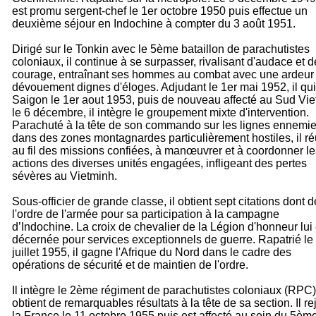
est promu sergent-chef le 1er octobre 1950 puis effectue un
deuxième séjour en Indochine à compter du 3 août 1951.
Dirigé sur le Tonkin avec le 5ème bataillon de parachutistes
coloniaux, il continue à se surpasser, rivalisant d'audace et d
courage, entraînant ses hommes au combat avec une ardeur 
dévouement dignes d'éloges. Adjudant le 1er mai 1952, il qui
Saigon le 1er aout 1953, puis de nouveau affecté au Sud Vi
le 6 décembre, il intègre le groupement mixte d'intervention.
Parachuté à la tête de son commando sur les lignes ennemi
dans des zones montagnardes particulièrement hostiles, il réu
au fil des missions confiées, à manœuvrer et à coordonner le
actions des diverses unités engagées, infligeant des pertes
sévères au Vietminh.
Sous-officier de grande classe, il obtient sept citations dont 
l'ordre de l'armée pour sa participation à la campagne
d’Indochine. La croix de chevalier de la Légion d'honneur lui 
décernée pour services exceptionnels de guerre. Rapatrié le
juillet 1955, il gagne l'Afrique du Nord dans le cadre des
opérations de sécurité et de maintien de l'ordre.
Il intègre le 2ème régiment de parachutistes coloniaux (RPC)
obtient de remarquables résultats à la tête de sa section. Il re
la France le 11 octobre 1955 puis est affecté au sein du 5èm