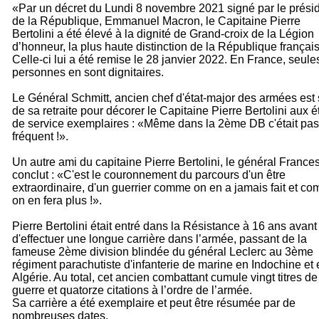
«Par un décret du Lundi 8 novembre 2021 signé par le prési
de la République, Emmanuel Macron, le Capitaine Pierre
Bertolini a été élevé à la dignité de Grand-croix de la Légion
d’honneur, la plus haute distinction de la République françai
Celle-ci lui a été remise le 28 janvier 2022. En France, seule
personnes en sont dignitaires.
Le Général Schmitt, ancien chef d'état-major des armées est s
de sa retraite pour décorer le Capitaine Pierre Bertolini aux é
de service exemplaires : «Même dans la 2ème DB c'était pas
fréquent !».
Un autre ami du capitaine Pierre Bertolini, le général France
conclut : «C'est le couronnement du parcours d'un être
extraordinaire, d'un guerrier comme on en a jamais fait et c
on en fera plus !».
Pierre Bertolini était entré dans la Résistance à 16 ans avant
d'effectuer une longue carrière dans l’armée, passant de la
fameuse 2ème division blindée du général Leclerc au 3ème
régiment parachutiste d'infanterie de marine en Indochine et 
Algérie. Au total, cet ancien combattant cumule vingt titres de
guerre et quatorze citations à l’ordre de l’armée.
Sa carrière a été exemplaire et peut être résumée par de
nombreuses dates.