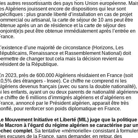
des autres ressortissants des pays hors Union européenne. Mai
es Algériens jouissent encore de dispositions qui leur sont
pécifiques : plus grande liberté d’installation en cas de projet
ommercial ou artisanal, la carte de séjour de 10 ans peut être
obtenue après un an de résidence et la carte de séjour des
conjoint(e)s peut être obtenue immédiatement après l’entrée en
France.
L’existence d’une majorité de circonstance (Horizons, Les
Républicains, Renaissance et Rassemblement National) doit
permettre de changer tout cela mais la décision revient au
président de la République.
En 2023, près de 600.000 Algériens résidaient en France (soit
10,5% des étrangers - Insee). Ce chiffre ne comprend ni les
algériens devenus français (avec ou sans la double nationalité),
i les enfants, ayant un ou deux parents de nationalité algérienn
e chiffre de 6 millions d’immigrés algériens et d’algériens en
rance, annoncé par le Président algérien, apparait être très
gonflé, pour renforcer son poids diplomatique en France.
Le Mouvement Initiative et Liberté (MIL) juge que la politique
de Macron à l’égard du régime algérien se caractérise par u
échec complet
. Sa tentative «mémorielle» consistant à formuler
des excuses de la France, sans demander, en retour, des