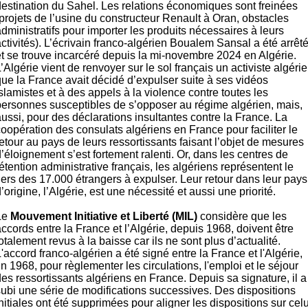
destination du Sahel. Les relations économiques sont freinées
projets de l’usine du constructeur Renault à Oran, obstacles
dministratifs pour importer les produits nécessaires à leurs
ctivités). L’écrivain franco-algérien Boualem Sansal a été arrêt
et se trouve incarcéré depuis la mi-novembre 2024 en Algérie.
’Algérie vient de renvoyer sur le sol français un activiste algéri
que la France avait décidé d’expulser suite à ses vidéos
slamistes et à des appels à la violence contre toutes les
personnes susceptibles de s’opposer au régime algérien, mais,
ussi, pour des déclarations insultantes contre la France. La
oopération des consulats algériens en France pour faciliter le
etour au pays de leurs ressortissants faisant l’objet de mesures
’éloignement s’est fortement ralenti. Or, dans les centres de
étention administrative français, les algériens représentent le
iers des 17.000 étrangers à expulser. Leur retour dans leur pays
’origine, l’Algérie, est une nécessité et aussi une priorité.
Le
Mouvement Initiative et Liberté (MIL)
considère que les
ccords entre la France et l’Algérie, depuis 1968, doivent être
otalement revus à la baisse car ils ne sont plus d’actualité.
'accord franco-algérien a été signé entre la France et l'Algérie,
in 1968, pour règlementer les circulations, l'emploi et le séjour
es ressortissants algériens en France. Depuis sa signature, il a
subi une série de modifications successives. Des dispositions
nitiales ont été supprimées pour aligner les dispositions sur celu