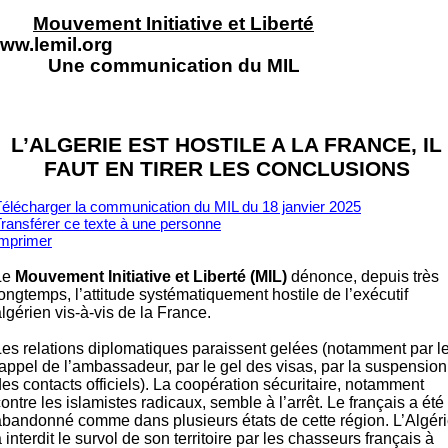
Mouvement Initiative et Liberté
ww.lemil.org
Une communication du MIL
L’ALGERIE EST HOSTILE A LA FRANCE, IL
FAUT EN TIRER LES CONCLUSIONS
élécharger la communication du MIL du 18 janvier 2025
ransférer ce texte à un
e personne
Imprimer
Le
Mouvement Initiative et Liberté (MIL)
dénonce, depuis très
ongtemps, l’attitude systématiquement hostile de l’exécutif
lgérien vis-à-vis de la France.
Les relations diplomatiques paraissent gelées (notamment par l
rappel de l’ambassadeur, par le gel des visas, par la suspension
es contacts officiels). La coopération sécuritaire, notamment
ontre les islamistes radicaux, semble à l’arrêt. Le français a été
abandonné comme dans plusieurs états de cette région. L’Algér
 interdit le survol de son territoire par les chasseurs français à