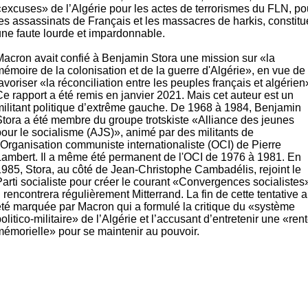
«excuses» de l’Algérie pour les actes de terrorismes du FLN, po
les assassinats de Français et les massacres de harkis, constitu
une faute lourde et impardonnable.
Macron avait confié à Benjamin Stora une mission sur «la
mémoire de la colonisation et de la guerre d'Algérie», en vue de
avoriser «la réconciliation entre les peuples français et algérien
e rapport a été remis en janvier 2021. Mais cet auteur est un
militant politique d’extrême gauche. De 1968 à 1984, Benjamin
Stora a été membre du groupe trotskiste «Alliance des jeunes
pour le socialisme (AJS)», animé par des militants de
l'Organisation communiste internationaliste (OCI) de Pierre
Lambert. Il a même été permanent de l'OCI de 1976 à 1981.
En
1985, Stora, au côté de Jean-Christophe Cambadélis, rejoint le
Parti socialiste pour créer le courant «Convergences socialistes
l rencontrera régulièrement Mitterrand. La fin de cette tentative a
été marquée par Macron qui a formulé la critique du «système
olitico-militaire» de l’Algérie et l’accusant d’entretenir une «ren
mémorielle» pour se maintenir au pouvoir.