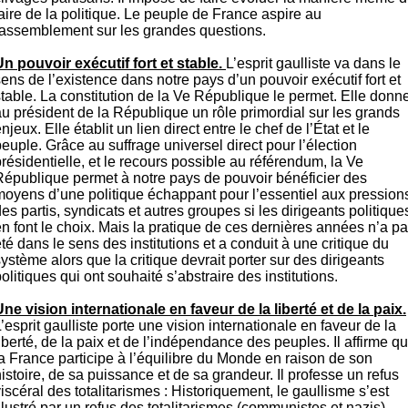
aire de la politique. Le peuple de France aspire au
rassemblement sur les grandes questions.
Un pouvoir exécutif fort et stable.
L’esprit gaulliste va dans le
ens de l’existence dans notre pays d’un pouvoir exécutif fort et
stable. La constitution de la Ve République le permet. Elle donn
au président de la République un rôle primordial sur les grands
njeux. Elle établit un lien direct entre le chef de l’État et le
euple. Grâce au suffrage universel direct pour l’élection
résidentielle, et le recours possible au référendum, la Ve
République permet à notre pays de pouvoir bénéficier des
moyens d’une politique échappant pour l’essentiel aux pression
es partis, syndicats et autres groupes si les dirigeants politique
en font le choix. Mais la pratique de ces dernières années n’a p
té dans le sens des institutions et a conduit à une critique du
ystème alors que la critique devrait porter sur des dirigeants
olitiques qui ont souhaité s’abstraire des institutions.
Une vision internationale en faveur de la liberté et de la paix.
’esprit gaulliste porte une vision internationale en faveur de la
iberté, de la paix et de l’indépendance des peuples. Il affirme q
la France participe à l’équilibre du Monde en raison de son
istoire, de sa puissance et de sa grandeur. Il professe un refus
iscéral des totalitarismes : Historiquement, le gaullisme s’est
llustré par un refus des totalitarismes (communistes et nazis).