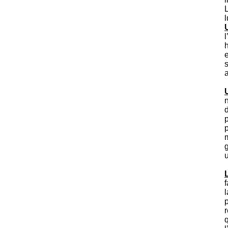
L
l
l
h
a
n
d
p
g
u
f
l
q