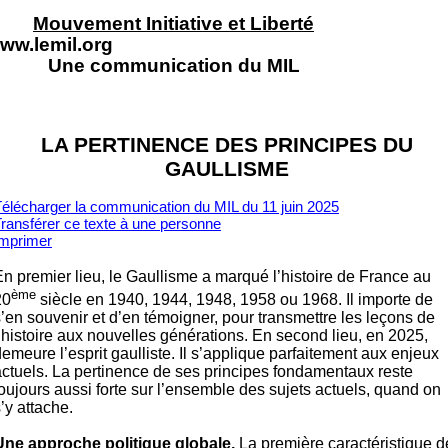
Mouvement Initiative et Liberté
ww.lemil.org
Une communication du MIL
LA PERTINENCE DES PRINCIPES DU
GAULLISME
élécharger la communication du MIL du 11 juin 2025
ransférer ce texte à un
e personne
Imprimer
En premier lieu, le Gaullisme a marqué l’histoire de France au
ème
20
siècle en 1940, 1944, 1948, 1958 ou 1968. Il importe de
s’en souvenir et d’en témoigner, pour transmettre les leçons de
l’histoire aux nouvelles générations. En second lieu, en 2025,
emeure l’esprit gaulliste. Il s’applique parfaitement aux enjeux
actuels. La pertinence de ses principes fondamentaux reste
oujours aussi forte sur l’ensemble des sujets actuels, quand on
’y attache.
Une approche politique globale.
La première caractéristique d