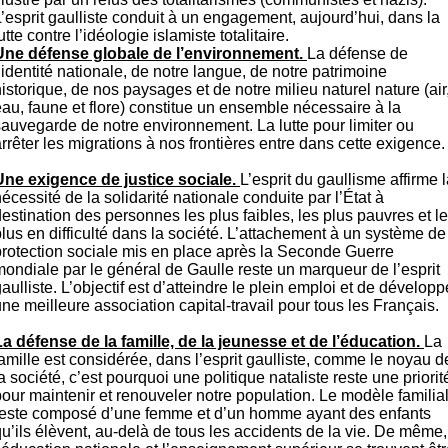
’esprit gaulliste conduit à un engagement, aujourd’hui, dans la
utte contre l’idéologie islamiste totalitaire.
Une défense globale de l’environnement.
La défense de
’identité nationale, de notre langue, de notre patrimoine
istorique, de nos paysages et de notre milieu naturel nature (air
eau, faune et flore) constitue un ensemble nécessaire à la
sauvegarde de notre environnement. La lutte pour limiter ou
rrêter les migrations à nos frontières entre dans cette exigence.
Une exigence de justice sociale.
L’esprit du gaullisme affirme 
écessité de la solidarité nationale conduite par l’État à
estination des personnes les plus faibles, les plus pauvres et l
lus en difficulté dans la société. L’attachement à un système de
protection sociale mis en place après la Seconde Guerre
mondiale par le général de Gaulle reste un marqueur de l’esprit
aulliste. L’objectif est d’atteindre le plein emploi et de développ
ne meilleure association capital-travail pour tous les Français.
La défense de la famille, de la jeunesse et de l’éducation.
La
amille est considérée, dans l’esprit gaulliste, comme le noyau d
a société, c’est pourquoi une politique nataliste reste une priorit
pour maintenir et renouveler notre population. Le modèle familia
reste composé d’une femme et d’un homme ayant des enfants
u’ils élèvent, au-delà de tous les accidents de la vie. De même,