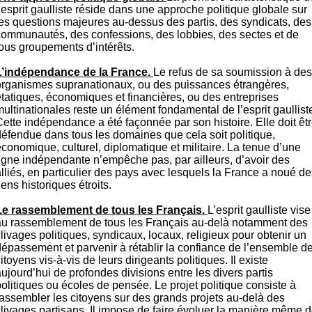
’esprit gaulliste réside dans une approche politique globale sur
les questions majeures au-dessus des partis, des syndicats, des
communautés, des confessions, des lobbies, des sectes et de
tous groupements d’intérêts.
L’indépendance de la France.
Le refus de sa soumission à des
organismes supranationaux, ou des puissances étrangères,
étatiques, économiques et financières, ou des entreprises
ultinationales reste un élément fondamental de l’esprit gaullist
Cette indépendance a été façonnée par son histoire. Elle doit êt
défendue dans tous les domaines que cela soit politique,
conomique, culturel, diplomatique et militaire. La tenue d’une
ligne indépendante n’empêche pas, par ailleurs, d’avoir des
lliés, en particulier des pays avec lesquels la France a noué de
iens historiques étroits.
Le rassemblement de tous les Français.
L’esprit gaulliste vise
au rassemblement de tous les Français au-delà notamment des
clivages
politiques, syndicaux, locaux, religieux pour obtenir un
dépassement et parvenir à rétablir la confiance de l’ensemble d
itoyens vis-à-vis de leurs dirigeants politiques. Il existe
ujourd’hui de profondes divisions entre les divers partis
olitiques ou écoles de pensée. Le projet politique consiste à
rassembler les citoyens sur des grands projets au-delà des
clivages partisans. Il impose de faire évoluer la manière même 