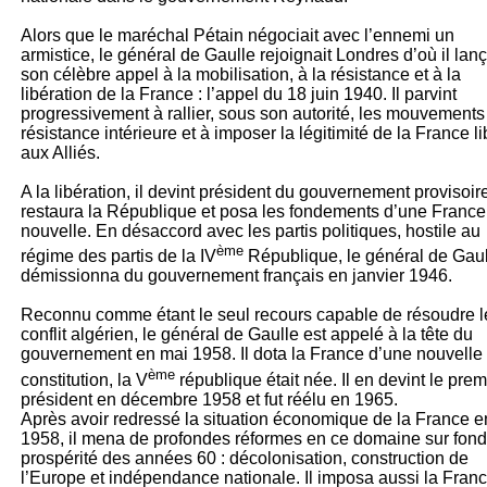
Alors que le maréchal Pétain négociait avec l’ennemi un
armistice, le général de Gaulle rejoignait Londres d’où il lanç
son célèbre appel à la mobilisation, à la résistance et à la
libération de la France : l’appel du 18 juin 1940. Il parvint
progressivement à rallier, sous son autorité, les mouvements
résistance intérieure et à imposer la légitimité de la France li
aux Alliés.
A la libération, il devint président du gouvernement provisoir
restaura la République et posa les fondements d’une France
nouvelle. En désaccord avec les partis politiques, hostile au
ème
régime des partis de la IV
République, le général de Gau
démissionna du gouvernement français en janvier 1946.
Reconnu comme étant le seul recours capable de résoudre l
conflit algérien, le général de Gaulle est appelé à la tête du
gouvernement en mai 1958. Il dota la France d’une nouvelle
ème
constitution, la V
république était née. Il en devint le prem
président en décembre 1958 et fut réélu en 1965.
Après avoir redressé la situation économique de la France e
1958, il mena de profondes réformes en ce domaine sur fond
prospérité des années 60 : décolonisation, construction de
l’Europe et indépendance nationale. Il imposa aussi la Franc