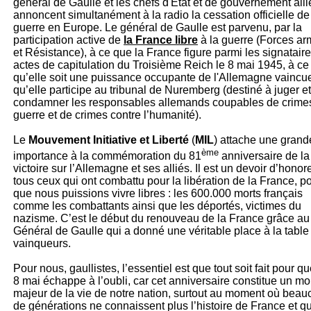
général de Gaulle et les chefs d'État et de gouvernement alli
annoncent simultanément à la radio la cessation officielle de
guerre en Europe. Le général de Gaulle est parvenu, par la
participation active de
la France libre
à la guerre (Forces a
et Résistance), à ce que la France figure parmi les signatair
actes de capitulation du Troisième Reich le 8 mai 1945, à ce
qu’elle soit une puissance occupante de l'Allemagne vaincue
qu’elle participe au tribunal de Nuremberg (destiné à juger et
condamner les responsables allemands coupables de crime
guerre et de crimes contre l’humanité).
Le
Mouvement Initiative et Liberté
(
MIL
) attache une grand
ème
importance à la commémoration du 81
anniversaire de la
victoire sur l’Allemagne et ses alliés. Il est un devoir d’honor
tous ceux qui ont combattu pour la libération de la France, p
que nous puissions vivre libres : les 600.000 morts français
comme les combattants ainsi que les déportés, victimes du
nazisme. C’est le début du renouveau de la France grâce au
Général de Gaulle qui a donné une véritable place à la table
vainqueurs.
Pour nous, gaullistes, l’essentiel est que tout soit fait pour q
8 mai échappe à l’oubli, car cet anniversaire constitue un m
majeur de la vie de notre nation, surtout au moment où bea
de générations ne connaissent plus l’histoire de France et qu