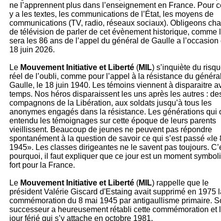
ne l’apprennent plus dans l’enseignement en France. Pour ce
y a les textes, les communications de l’État, les moyens de
communications (TV, radio, réseaux sociaux). Obligeons ch
de télévision de parler de cet évènement historique, comme 
sera les 86 ans de l’appel du général de Gaulle a l’occasion
18 juin 2026.
Le
Mouvement Initiative et Liberté
(
MIL
) s’inquiète du risq
réel de l’oubli, comme pour l’appel à la résistance du généra
Gaulle, le 18 juin 1940. Les témoins viennent à disparaitre a
temps. Nos héros disparaissent les uns après les autres : de
compagnons de la Libération, aux soldats jusqu’à tous les
anonymes engagés dans la résistance. Les générations qui 
entendu les témoignages sur cette époque de leurs parents
vieillissent. Beaucoup de jeunes ne peuvent pas répondre
spontanément à la question de savoir ce qui s’est passé «le
1945». Les classes dirigeantes ne le savent pas toujours. C’
pourquoi, il faut expliquer que ce jour est un moment symbol
fort pour la France.
Le
Mouvement Initiative et Liberté
(
MIL
) rappelle que le
président Valérie Giscard d'Estaing avait supprimé en 1975 l
commémoration du 8 mai 1945 par antigaullisme primaire. S
successeur a heureusement rétabli cette commémoration et 
jour férié qui s’y attache en octobre 1981.