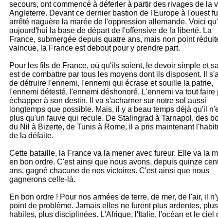
secours, ont commencé à déferler à partir des rivages de la vi
Angleterre. Devant ce dernier bastion de l'Europe à l'ouest fu
arrêté naguère la marée de l'oppression allemande. Voici qu'i
aujourd'hui la base de départ de l'offensive de la liberté. La
France, submergée depuis quatre ans, mais non point réduite
vaincue, la France est debout pour y prendre part.
Pour les fils de France, où qu'ils soient, le devoir simple et s
est de combattre par tous les moyens dont ils disposent. Il s'a
de détruire l'ennemi, l'ennemi qui écrase et souille la patrie,
l'ennemi détesté, l'ennemi déshonoré. L'ennemi va tout faire
échapper à son destin. Il va s'acharner sur notre sol aussi
longtemps que possible. Mais, il y a beau temps déjà qu'il n'
plus qu'un fauve qui recule. De Stalingrad à Tarnapol, des b
du Nil à Bizerte, de Tunis à Rome, il a pris maintenant l'habi
de la défaite.
Cette bataille, la France va la mener avec fureur. Elle va la 
en bon ordre. C'est ainsi que nous avons, depuis quinze cen
ans, gagné chacune de nos victoires. C'est ainsi que nous
gagnerons celle-là.
En bon ordre ! Pour nos armées de terre, de mer, de l'air, il n'
point de problème. Jamais elles ne furent plus ardentes, plus
habiles, plus disciplinées. L'Afrique, l'Italie, l'océan et le ciel 