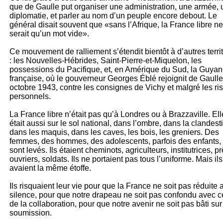
que de Gaulle put organiser une administration, une armée,
diplomatie, et parler au nom d’un peuple encore debout. Le
général disait souvent que «sans l’Afrique, la France libre ne
serait qu’un mot vide».
Ce mouvement de ralliement s’étendit bientôt à d’autres terri
: les Nouvelles-Hébrides, Saint-Pierre-et-Miquelon, les
possessions du Pacifique, et, en Amérique du Sud, la Guya
française, où le gouverneur Georges Éblé rejoignit de Gaull
octobre 1943, contre les consignes de Vichy et malgré les ri
personnels.
La France libre n’était pas qu’à Londres ou à Brazzaville. Ell
était aussi sur le sol national, dans l’ombre, dans la clandesti
dans les maquis, dans les caves, les bois, les greniers. Des
femmes, des hommes, des adolescents, parfois des enfants,
sont levés. Ils étaient cheminots, agriculteurs, institutrices, pr
ouvriers, soldats. Ils ne portaient pas tous l’uniforme. Mais ils
avaient la même étoffe.
Ils risquaient leur vie pour que la France ne soit pas réduite 
silence, pour que notre drapeau ne soit pas confondu avec c
de la collaboration, pour que notre avenir ne soit pas bâti sur
soumission.