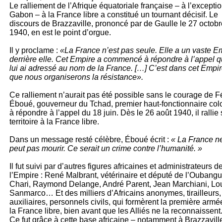
Le ralliement de l’Afrique équatoriale française – à l’excepti
Gabon – à la France libre a constitué un tournant décisif. Le
discours de Brazzaville, prononcé par de Gaulle le 27 octobr
1940, en est le point d’orgue.
Il y proclame :
«La France n’est pas seule. Elle a un vaste E
derrière elle. Cet Empire a commencé à répondre à l’appel q
lui ai adressé au nom de la France. […] C’est dans cet Empi
que nous organiserons la résistance».
Ce ralliement n’aurait pas été possible sans le courage de Fé
Éboué, gouverneur du Tchad, premier haut-fonctionnaire col
à répondre à l’appel du 18 juin. Dès le 26 août 1940, il rallie
territoire à la France libre.
Dans un message resté célèbre, Éboué écrit :
« La France n
peut pas mourir. Ce serait un crime contre l’humanité. »
Il fut suivi par d’autres figures africaines et administrateurs d
l’Empire : René Malbrant, vétérinaire et député de l’Oubangu
Chari, Raymond Delange, André Parent, Jean Marchiani, Lo
Sanmarco… Et des milliers d’Africains anonymes, tirailleurs,
auxiliaires, personnels civils, qui formèrent la première armé
la France libre, bien avant que les Alliés ne la reconnaissent
Ce fut grâce à cette base africaine – notamment à Brazzavill