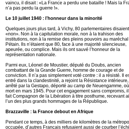
vaincu, il disait : «La France a perdu une bataille ! Mais la F
n’a pas perdu la guerre !».
Le 10 juillet 1940 : l’honneur dans la minorité
Quelques jours plus tard, à Vichy, 80 parlementaires disaient
«non». Non à la capitulation morale, non à la trahison des
institutions, non à la remise des pleins pouvoirs au maréchal
Pétain. Ils n’étaient que 80, face à une majorité silencieuse,
apeurée, ou complice. Mais ils ont sauvé l’honneur de la
représentation nationale.
Parmi eux, Léonel de Moustier, député du Doubs, ancien
combattant de la Grande Guerre, homme de courage et de
conviction. Il n’a pas simplement voté contre : il a résisté. Il e
entré dans la clandestinité, a rejoint la Résistance intérieure,
arrêté par la Gestapo, déporté au camp de Neuengamme, où 
mort en mars 1945. Pour cet engagement sans compromis, il
fait Compagnon de la Libération à titre posthume, recevant a
l’un des plus grands hommages de la République.
Brazzaville : la France debout en Afrique
Pendant ce temps, à des milliers de kilomètres de la métropo
occupée, d’autres Français refusaient aussi de courber l’éch