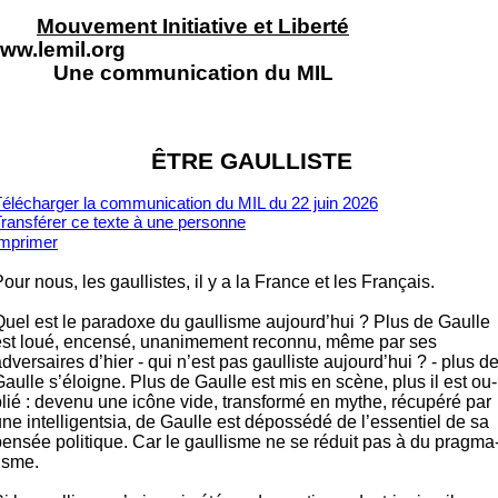
Mouvement Initiative et Liberté
ww.lemil.org
Une communication du MIL
ÊTRE GAULLISTE
élécharger la communication du MIL du 22 juin 2026
ransférer ce texte à un
e personne
Imprimer
our nous, les gaullistes, il y a la France et les Français.
Quel est le paradoxe du gaul­lisme aujourd’hui ? Plus de Gaulle
est loué, en­censé, una­ni­mement reconnu, même par ses
dversai­res d’hier - qui n’est pas gaulliste au­jourd’hui ? - plus d
aulle s’éloigne. Plus de Gaulle est mis en scène, plus il est ou­
lié : de­venu une icône vide, transformé en my­the, récu­péré par
ne intel­li­gentsia, de Gaulle est dépos­sédé de l’essentiel de sa
ensée politi­que. Car le gaullisme ne se ré­duit pas à du pragma
isme.