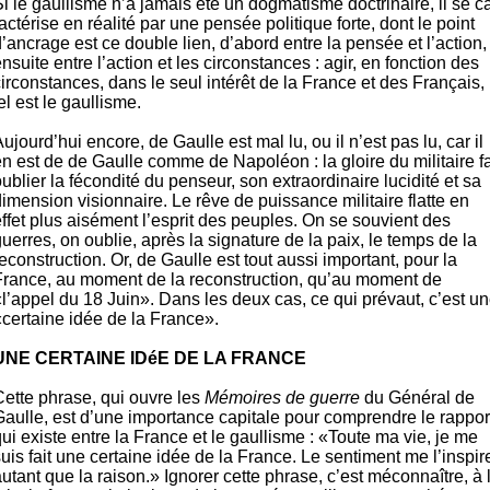
i le gaullisme n’a jamais été un dog­matisme doctrinaire, il se c
actérise en ré­alité par une pen­sée politique forte, dont le point
’ancrage est ce double lien, d’abord entre la pensée et l’action,
n­suite en­tre l’action et les circonstan­ces : agir, en fonc­tion des
ir­constances, dans le seul inté­rêt de la France et des Fran­çais,
el est le gaullisme.
ujourd’hui encore, de Gaulle est mal lu, ou il n’est pas lu, car il
n est de de Gaulle comme de Na­poléon : la gloire du militaire fa
ublier la fé­condité du pen­seur, son extraor­dinaire lucidité et sa
i­mension visionnaire. Le rêve de puis­sance militaire flatte en
ffet plus ai­sé­ment l’esprit des peu­ples. On se souvient des
uerres, on ou­blie, après la si­gnature de la paix, le temps de la
econstruc­tion. Or, de Gaulle est tout aussi im­portant, pour la
France, au mo­ment de la re­cons­truction, qu’au moment de
l’appel du 18 Juin». Dans les deux cas, ce qui pré­vaut, c’est u
cer­taine idée de la France».
UNE CERTAINE IDéE DE LA FRANCE
Cette phrase, qui ouvre les
Mé­moires de guerre
du Général de
aulle, est d’une importance capitale pour com­prendre le rap­por
ui existe entre la France et le gaullisme : «Toute ma vie, je me
uis fait une certaine idée de la France. Le sentiment me l’inspir
u­tant que la raison.» Ignorer cette phrase, c’est méconnaî­tre, à 