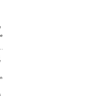
e
he
 .
e
en
s