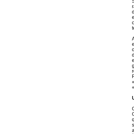
S
r
d
e
c
t
A
e
o
d
e
g
r
«
«
G
q
s
a