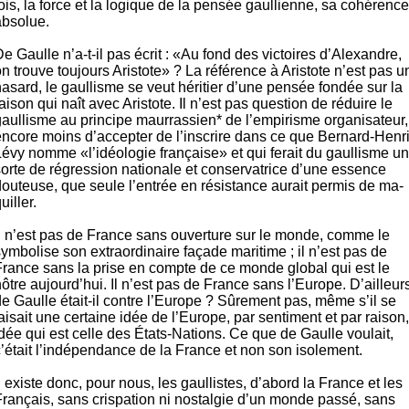
ois, la force et la logi­que de la pensée gaullienne, sa cohé­rence
absolue.
e Gaulle n’a-t-il pas écrit : «Au fond des victoires d’Alexandre,
n trouve tou­jours Aristote» ? La référence à Aris­tote n’est pas u
asard, le gaul­lisme se veut héri­tier d’une pen­sée fondée sur la
aison qui naît avec Aristote. Il n’est pas ques­tion de réduire le
aullisme au principe maurras­sien* de l’empirisme organisa­teur,
encore moins d’accepter de l’inscrire dans ce que Ber­nard-Henr
Lévy nomme «l’idéologie française» et qui fe­rait du gaullisme u
sorte de régression nationale et conservatrice d’une essence
outeuse, que seule l’entrée en résis­tance au­rait permis de ma­
uiller.
Il n’est pas de France sans ouverture sur le monde, comme le
ymbolise son extra­or­dinaire façade mari­time ; il n’est pas de
France sans la prise en compte de ce monde global qui est le
ôtre au­jourd’hui. Il n’est pas de France sans l’Europe. D’ailleur
e Gaulle était-il contre l’Europe ? Sûrement pas, même s’il se
aisait une certaine idée de l’Europe, par sentiment et par rai­son,
dée qui est celle des États-Nations. Ce que de Gaulle voulait,
c’était l’indépendance de la France et non son isolement.
l existe donc, pour nous, les gaul­listes, d’abord la France et les
rançais, sans cris­pation ni nos­talgie d’un monde passé, sans