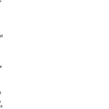
a­
it
ne
t
e
la