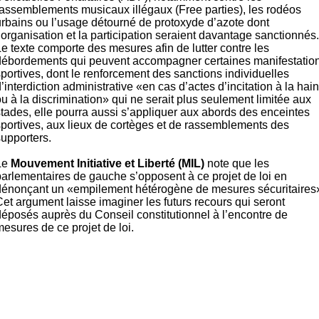
rassemblements musicaux illégaux (Free parties), les rodéos
urbains ou l’usage détourné de protoxyde d’azote dont
’organisation et la participation seraient davantage sanctionnés.
e texte comporte des mesures afin de lutter contre les
débordements qui peuvent accompagner certaines manifestatio
portives, dont le renforcement des sanctions individuelles
’interdiction administrative «en cas d’actes d’incitation à la hai
u à la discrimination» qui ne serait plus seulement limitée aux
stades, elle pourra aussi s’appliquer aux abords des enceintes
sportives, aux lieux de cortèges et de rassemblements des
supporters.
Le
Mouvement Initiative et Liberté (MIL)
note que les
parlementaires de gauche s’opposent à ce projet de loi en
dénonçant un «empilement hétérogène de mesures sécuritaires
Cet argument laisse imaginer les futurs recours qui seront
déposés auprès du Conseil constitutionnel à l’encontre de
esures de ce projet de loi.