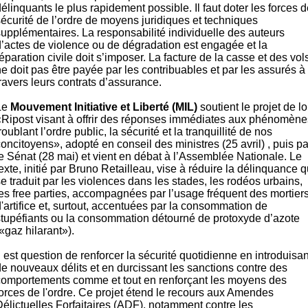
élinquants le plus rapidement possible. Il faut doter les forces 
sécurité de l’ordre de moyens juridiques et techniques
supplémentaires. La responsabilité individuelle des auteurs
d’actes de violence ou de dégradation est engagée et la
éparation civile doit s’imposer. La facture de la casse et des vol
e doit pas être payée par les contribuables et par les assurés à
travers leurs contrats d’assurance.
Le
Mouvement Initiative et Liberté (MIL)
soutient le projet de lo
«Ripost visant à offrir des réponses immédiates aux phénomène
roublant l’ordre public, la sécurité et la tranquillité de nos
oncitoyens», adopté en conseil des ministres (25 avril) , puis pa
le Sénat (28 mai) et vient en débat à l’Assemblée Nationale. Le
exte, initié par Bruno Retailleau, vise à réduire la délinquance q
e traduit par les violences dans les stades, les rodéos urbains,
les free parties, accompagnées par l’usage fréquent des mortier
'artifice et, surtout, accentuées par la consommation de
stupéfiants ou la consommation détourné de protoxyde d’azote
«gaz hilarant»).
l est question de renforcer la sécurité quotidienne en introduisan
de nouveaux délits et en durcissant les sanctions contre des
comportements comme et tout en renforçant les moyens des
forces de l'ordre. Ce projet étend le recours aux Amendes
Délictuelles Forfaitaires (ADF), notamment contre les