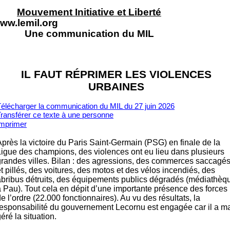
Mouvement Initiative et Liberté
ww.lemil.org
Une communication du MIL
IL FAUT RÉPRIMER LES VIOLENCES
URBAINES
élécharger la communication du MIL du 27 juin 2026
ransférer ce texte à un
e personne
Imprimer
Après la victoire du Paris Saint-Germain (PSG) en finale de la
Ligue des champions, des violences ont eu lieu dans plusieurs
grandes villes. Bilan : des agressions, des commerces saccagé
t pillés, des voitures, des motos et des vélos incendiés, des
abribus détruits, des équipements publics dégradés (médiathèq
à Pau). Tout cela en dépit d’une importante présence des forces
e l’ordre (22.000 fonctionnaires). Au vu des résultats, la
responsabilité du gouvernement Lecornu est engagée car il a m
éré la situation.