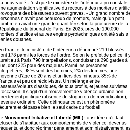
a nouveauté, c’est que le ministère de l’intérieur a pu constater
ne augmentation significative du recours à des mortiers d’artific
provoquant des blessures souvent graves. «Un grand nombre d
personnes n’avait pas beaucoup de mortiers, mais qu’un petit
nombre en avait une grande quantité» selon la procureure de la
République du tribunal de Paris. En 2025, près de 190.000
ortiers d’artifice et autres engins pyrotechniques ont été saisis
par les douanes.
En France, le ministère de l’Intérieur a dénombré 219 blessés,
ont 178 parmi les forces de l’ordre. Selon le préfet de police, il 
urait eu à Paris 790 interpellations, conduisant à 290 gardes à
vue, dont 225 pour des majeurs. Parmi les personnes
interpellées, 98 % sont des hommes, 2% des femmes, une
moyenne d’âge de 20 ans et un tiers des mineurs. 85% de
Français et peu de récidivistes. Un mélange entre
asseurs/voleurs classiques, de tous profils, et jeunes suivistes
d’occasion. Il s’agit d’un mouvement de violence urbaine non
directement politique (absence de slogan ou de revendication),
devenue ordinaire. Cette délinquance est un phénomène
écurrent et dépasse bien le seul cadre du football.
Le
Mouvement Initiative et Liberté (MIL)
considère qu’il faut
refuser de s’habituer aux comportements de violence, devenus
fréquents, et donc réprimer pénalement et administrativement le