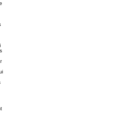
de
s
i
s
r
ui
s
t