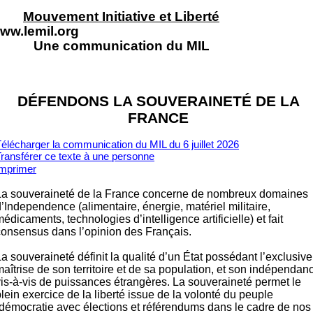
Mouvement Initiative et Liberté
ww.lemil.org
Une communication du MIL
DÉFENDONS LA SOUVERAINETÉ DE LA
FRANCE
élécharger la communication du MIL du 6 juillet 2026
ransférer ce texte à un
e personne
Imprimer
La souveraineté de la France concerne de nombreux domaines
’Independence (alimentaire, énergie, matériel militaire,
édicaments, technologies d’intelligence artificielle) et fait
consensus dans l’opinion des Français.
a souveraineté définit la qualité d’un État possédant l’exclusive
aîtrise de son territoire et de sa population, et son indépendan
vis-à-vis de puissances étrangères. La souveraineté permet le
lein exercice de la liberté issue de la volonté du peuple
(démocratie avec élections et référendums dans le cadre de nos