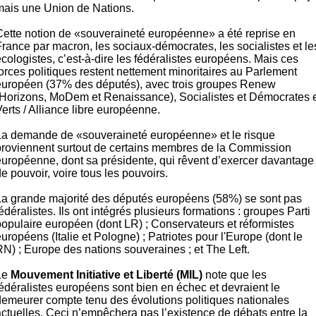
mais une Union de Nations.
Cette notion de «souveraineté européenne» a été reprise en
France par macron, les sociaux-démocrates, les socialistes et le
cologistes, c’est-à-dire les fédéralistes européens. Mais ces
forces politiques restent nettement minoritaires au Parlement
européen (37% des députés), avec trois groupes Renew
(Horizons, MoDem et Renaissance), Socialistes et Démocrates 
erts / Alliance libre européenne.
La demande de «souveraineté européenne» et le risque
proviennent surtout de certains membres de la Commission
européenne, dont sa présidente, qui rêvent d’exercer davantage
e pouvoir, voire tous les pouvoirs.
La grande majorité des députés européens (58%) se sont pas
édéralistes. Ils ont intégrés plusieurs formations : groupes Parti
populaire européen (dont LR) ; Conservateurs et réformistes
uropéens (Italie et Pologne) ; Patriotes pour l'Europe (dont le
RN) ; Europe des nations souveraines ; et The Left.
Le
Mouvement Initiative et Liberté (MIL)
note que les
fédéralistes européens sont bien en échec et devraient le
demeurer compte tenu des évolutions politiques nationales
actuelles. Ceci n’empêchera pas l’existence de débats entre la