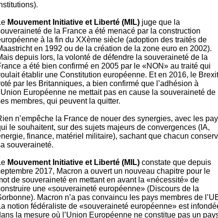
nstitutions).
Le
Mouvement Initiative et Liberté (MIL)
juge que la
souveraineté de la France a été menacé par la construction
européenne à la fin du XXème siècle (adoption des traités de
Maastricht en 1992 ou de la création de la zone euro en 2002).
ais depuis lors, la volonté de défendre la souveraineté de la
France a été bien confirmé en 2005 par le «NON» au traité qui
oulait établir une Constitution européenne. Et en 2016, le Brexit
voté par les Britanniques, a bien confirmé que l’adhésion à
l’Union Européenne ne mettait pas en cause la souveraineté de
ses membres, qui peuvent la quitter.
Rien n’empêche la France de nouer des synergies, avec les pa
qui le souhaitent, sur des sujets majeurs de convergences (IA,
énergie, finance, matériel militaire), sachant que chacun conser
sa souveraineté.
Le
Mouvement Initiative et Liberté (MIL)
constate que depuis
septembre 2017, Macron a ouvert un nouveau chapitre pour le
mot de souveraineté en mettant en avant la «nécessité» de
construire une «souveraineté européenne» (Discours de la
Sorbonne). Macron n’a pas convaincu les pays membres de l’U
La notion fédéraliste de «souveraineté européenne» est infondé
dans la mesure où l’Union Européenne ne constitue pas un pays