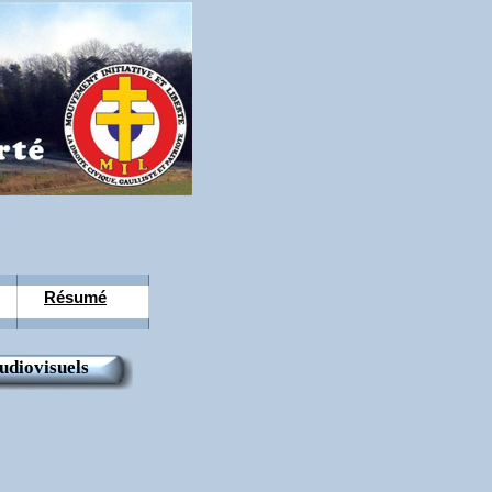
Résumé
udiovisuels