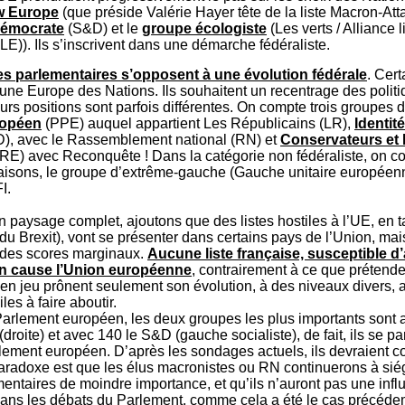
w Europe
(que préside Valérie Hayer tête de la liste Macron-Atta
 démocrate
(S&D) et le
groupe écologiste
(Les verts / Alliance l
E)). Ils s’inscrivent dans une démarche fédéraliste.
s parlementaires s’opposent à une évolution fédérale
. Cert
une Europe des Nations. Ils souhaitent un recentrage des polit
urs positions sont parfois différentes. On compte trois groupes d
ropéen
(PPE) auquel appartient Les Républicains (LR),
Identité
D), avec le Rassemblement national (RN) et
Conservateurs et 
RE) avec Reconquête ! Dans la catégorie non fédéraliste, on c
raisons, le groupe d’extrême-gauche (Gauche unitaire européen
I.
 paysage complet, ajoutons que des listes hostiles à l’UE, en ta
du Brexit), vont se présenter dans certains pays de l’Union, mai
e des scores marginaux.
Aucune liste française, susceptible d
en cause l’Union européenne
, contrairement à ce que prétend
es en jeu prônent seulement son évolution, à des niveaux divers, 
iles à faire aboutir.
arlement européen, les deux groupes les plus importants sont 
droite) et avec 140 le S&D (gauche socialiste), de fait, ils se pa
lement européen. D’après les sondages actuels, ils devraient c
paradoxe est que les élus macronistes ou RN continuerons à si
entaires de moindre importance, et qu’ils n’auront pas une inf
ans les débats du Parlement, comme cela a été le cas précéd