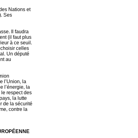
des Nations et
). Ses
sse. Il faudra
t (il faut plus
ieur à ce seuil.
choisir celles
nal. Un député
ent au
Union
 l’Union, la
e l’énergie, la
, le respect des
ays, la lutte
r de la sécurité
sme, contre la
EUROPÉENNE