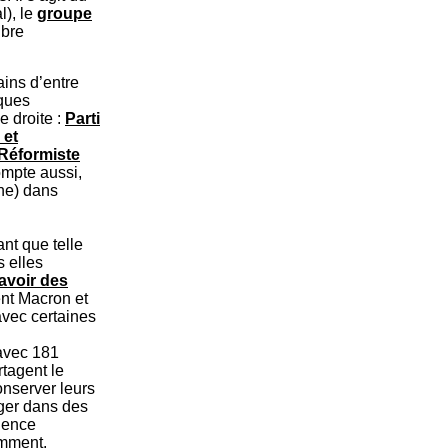
l), le
groupe
ibre
ains d’entre
iques
e droite :
Parti
 et
Réformiste
ompte aussi,
ne) dans
nt que telle
s elles
’avoir des
ent Macron et
avec certaines
avec 181
rtagent le
onserver leurs
éger dans des
luence
emment.