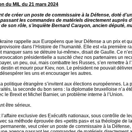
n du MIL du 21 mars 2024
t de créer un poste de commissaire à la Défense, doté d’un
passant les commandes de matériels directement auprès de
t de son rôle, s’inquiète Bernard Carayon, ancien député, m
kraine rappelle aux Européens que leur Défense a un prix et que
ovisoire dans l’Histoire de l’humanité. Elle est «la première ra
peut manquer sans se détruire lui-même», disait de Gaulle. Ce n’e
provocation présidentielle a suscité chez nos partenaires un rec
 : payer, un peu, oui, mais combattre les Russes, s’en remettre à l
destin et mourir pour Kiev, non. Le président ne pouvait délivrer
ésespérer les uns et encourager les autres.
a politique étrangère s’invitent aux élections européennes. La 
raités, la seconde du bon sens : la diplomatie bruxelloise n’a été
ec le Brexit et Michel Barnier, un problème interne à l’Union.
nt être sérieux.
l’affaire exclusive des Exécutifs nationaux, sous contrôle de le
avec sa méthode éprouvée des «petits pas» et sa théologie de l
 permanente, veut créer un poste de commissaire à la Défense,
’une agence passant les commandes de matériels directement 