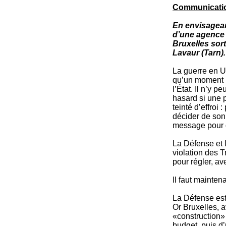
Communicatio
En envisagean
d’une agence 
Bruxelles sor
Lavaur (Tarn).
La guerre en U
qu’un moment pr
l’État. Il n’y 
hasard si une 
teinté d’effroi
décider de son 
message pour d
La Défense et l
violation des T
pour régler, av
Il faut maintena
La Défense est 
Or Bruxelles, 
«construction»
budget, puis d