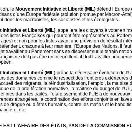
tion, le
Mouvement Initiative et Liberté (MIL)
défend l’Europe 
tisans d’une Europe fédérale (solution promue par Macron-Attal
t donc les macronistes, les socialistes et les écologistes.
nitiative et Liberté (MIL)
appellera les citoyens à voter en ma
 des listes Françaises qui pourront être représentées au Parlemen
ages) et non pour les listes ayant une prévision de résultat infér
s défendent, chacune à leur manière, l’Europe des Nations. Il faut 
nt travailler au Parlement sans se disperser sur le terrain natio
çais ne doit pas être un intermittent, il doit travailler uniquem
opéen.
nitiative et Liberté (MIL)
prône la nécessaire évolution de l’
s des domaines comme le respect des frontières extérieures de
ccueil des migrants, la réindustrialisation, l’emploi, la maitrise d
ique de la prolifération normative, la maitrise du budget de l’UE
inies dans les traités, l’élargissement de l’UE à de nouveaux p
rences étrangères, la coordination des efforts conjoints en faveu
ics de drogue ou d’êtres humains, contre les mafias et le banditi
ancière, etc.
 EST L’AFFAIRE DES ÉTATS, PAS DE LA COMMISSION 