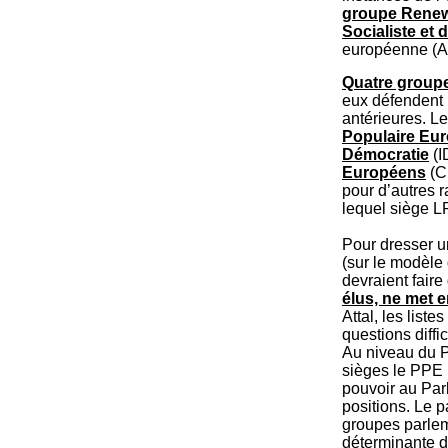
groupe Rene
Socialiste et
européenne (AL
Quatre groupe
eux défendent 
antérieures. Le
Populaire Eu
Démocratie
(I
Européens
(C
pour d’autres 
lequel siège LF
Pour dresser un
(sur le modèle 
devraient fair
élus, ne met 
Attal, les list
questions diffic
Au niveau du P
sièges le PPE (
pouvoir au Par
positions. Le 
groupes parlem
déterminante d