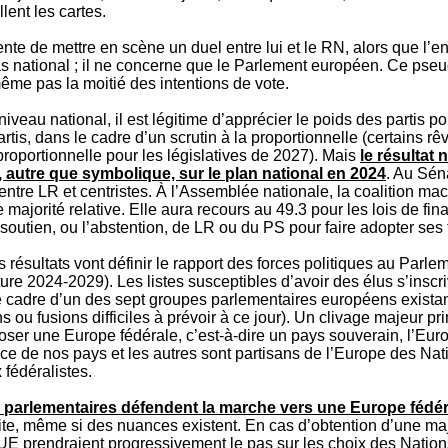
lent les cartes.
nte de mettre en scène un duel entre lui et le RN, alors que l’e
pas national ; il ne concerne que le Parlement européen. Ce pse
ême pas la moitié des intentions de vote.
niveau national, il est légitime d’apprécier le poids des partis po
artis, dans le cadre d’un scrutin à la proportionnelle (certains rê
proportionnelle pour les législatives de 2027). Mais
le résultat
autre que symbolique, sur le plan national en 2024
. Au Séna
 entre LR et centristes. À l’Assemblée nationale, la coalition ma
majorité relative. Elle aura recours au 49.3 pour les lois de fin
soutien, ou l’abstention, de LR ou du PS pour faire adopter ses 
es résultats vont définir le rapport des forces politiques au Par
re 2024-2029). Les listes susceptibles d’avoir des élus s’inscri
 cadre d’un des sept groupes parlementaires européens existan
s ou fusions difficiles à prévoir à ce jour). Un clivage majeur pr
oser une Europe fédérale, c’est-à-dire un pays souverain, l’Euro
ace de nos pays et les autres sont partisans de l’Europe des Nat
 fédéralistes.
 parlementaires défendent la marche vers une Europe fédér
ite, même si des nuances existent. En cas d’obtention d’une majo
UE prendraient progressivement le pas sur les choix des Nations.