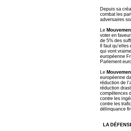
Depuis sa créa
combat les par
adversaires son
Le
Mouvement I
voter en faveur
de 5% des suffr
Il faut qu’elle
qui vont vraime
européenne Fran
Parlement eur
Le
Mouvement I
européenne dan
réduction de l’a
réduction drast
compétences déf
contre les ingé
contre les traf
délinquance fin
LA DÉFENSE