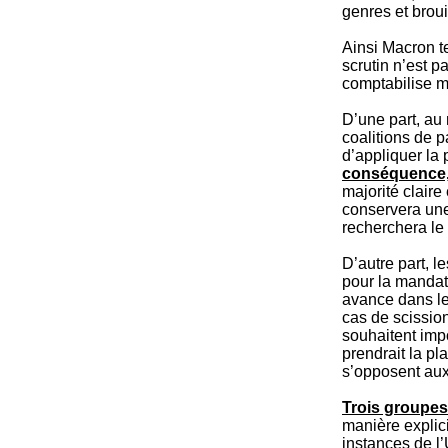
genres et brouil
Ainsi Macron te
scrutin n’est 
comptabilise m
D’une part, au 
coalitions de p
d’appliquer la 
conséquence, 
majorité claire
conservera une 
recherchera le 
D’autre part, l
pour la mandatu
avance dans le
cas de scission
souhaitent imp
prendrait la pl
s’opposent aux
Trois groupes
manière explic
instances de l’