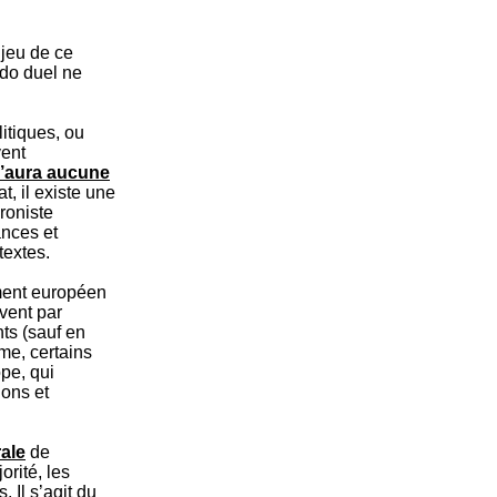
njeu de ce
udo duel ne
litiques, ou
vent
 n’aura aucune
t, il existe une
croniste
ances et
textes.
lement européen
vent par
ts (sauf en
ime, certains
pe, qui
ions et
ale
de
rité, les
 Il s’agit du