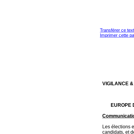
Transférer ce tex
Imprimer cette p
VI­GILANCE &
EUROPE 
Communicatio
Les élections 
candidats, et d