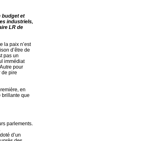
 budget et
s industriels,
aire LR de
 la paix n’est
ison d’être de
st pas un
ul immédiat
’Autre pour
 de pire
première, en
 brillante que
urs parlements.
a
 doté d’un
auprès des