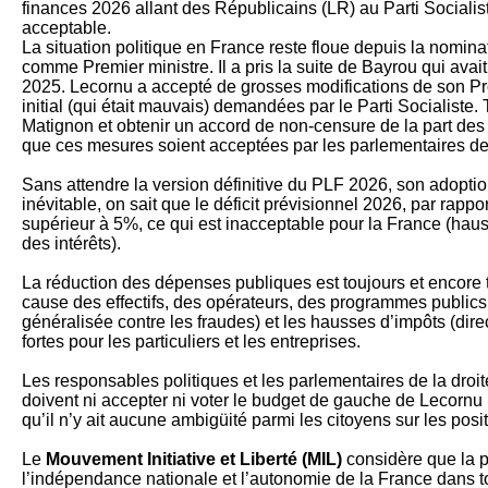
finances 2026 allant des Républicains (LR) au Parti Socialis
acceptable.
La situation politique en France reste floue depuis la nomin
comme Premier ministre. Il a pris la suite de Bayrou qui avai
2025. Lecornu a accepté de grosses modifications de son Pro
initial (qui était mauvais) demandées par le Parti Socialiste. 
Matignon et obtenir un accord de non-censure de la part des s
que ces mesures soient acceptées par les parlementaires de l
Sans attendre la version définitive du PLF 2026, son adoptio
inévitable, on sait que le déficit prévisionnel 2026, par rapp
supérieur à 5%, ce qui est inacceptable pour la France (haus
des intérêts).
La réduction des dépenses publiques est toujours et encore t
cause des effectifs, des opérateurs, des programmes publics 
généralisée contre les fraudes) et les hausses d’impôts (dire
fortes pour les particuliers et les entreprises.
Les responsables politiques et les parlementaires de la droit
doivent ni accepter ni voter le budget de gauche de Lecornu 
qu’il n’y ait aucune ambigüité parmi les citoyens sur les posit
Le
Mouvement Initiative et Liberté (MIL)
considère que la pr
l’indépendance nationale et l’autonomie de la France dans 