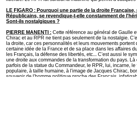
LE FIGARO : Pourquoi une partie de la droite Française
Républicains, se revendique-t-elle constamment de l'hér
Sont-ils nostalgiques ?
PIERRE MANENTI :
Cette référence au général de Gaulle e
Chirac et au RPR ne tient pas seulement de la nostalgie. C'e
la droite, car ces person­nalités et leurs mouvements portent 
certaine idée de la France et de sa place dans les affaires d
les Français, la défense des libertés, etc... C'est aussi le
symb
une droite aux commandes de la transformation du pays. Là o
parfois de la statue du Com­mandeur, le RPR, lui, incarne, le
populaire, à taille humaine, à l'image de Jacques Chirac, bon
souvenir de l'homme politique proche des Français, infatigabl
visites des Salons de l’agri­culture. Au fond, du général de Ga
droite qui savait rassembler et réconcilier les Français ; c'es
Républicains et d'autres veulent boire aujourd'hui.
Quel était l’objectif de Jacques Chirac en créant le RPR 
Lorsque Jacques Chirac crée le RPR, en 1976, il y a la volont
sein de la majorité présidentielle. Les gaullistes ont en effet 
Giscard d'Estaing à l’Élysée, en 1974, mais ils veulent une a
questions économiques et européennes. Le match s'installe
de 1979, et bien sûr lors de la prési­dentielle de 1981. Le RP