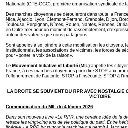
Nationale (CFE-CGC), première organisation syndicale de la
Des marches citoyennes se dérouleront dans toute la France à 
Nice, Ajaccio, Lyon, Clermont-Ferrand, Grenoble, Dijon, Bor
Toulouse, Perpignan, Nîmes, Rouen, Nantes, Rennes, Orléan
en Outre-mer pour un moment de rassemblement, d’expression
autour des valeurs que nous partageons.
Sont appelés à se joindre à cette mobilisation les citoyens, 
institutionnels, les associations de victimes, les forces de sécu
pour «porter la voix de la raison».
Le
Mouvement Initiative et Liberté (MIL)
appelle les citoyen
France, à ces marches citoyennes pour dire STOP aux pro
l’effondrement de l’autorité, STOP à l’insécurité, STOP à l’im
LA DROITE SE SOUVIENT DU RPR AVEC NOSTALGIE CA
VICTOIRE
Communication du MIL du 4 février 2026
Dans son nouveau livre «Le RPR, une certaine idée de la dro
retrace les vingt-cinq ans de vie politique du parti. Entre héri
libérale. Le RPR fut surtout la machine qui permit à Jacques