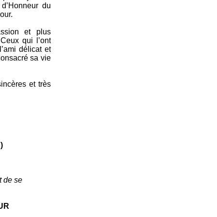
é d’Honneur du
our.
ssion et plus
 Ceux qui l’ont
’ami délicat et
consacré sa vie
incères et très
)
t de se
UR