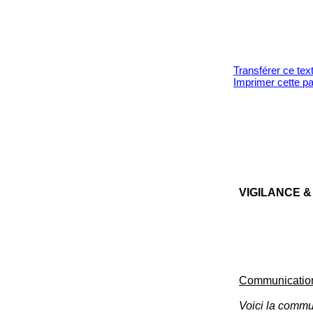
Transférer ce tex
Imprimer cette p
VI­GILANCE & 
Communication
Voici la commu