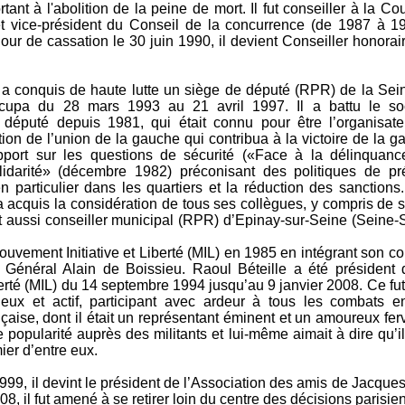
ant à l'abolition de la peine de mort. Il fut conseiller à la Co
et vice-président du Conseil de la concurrence (de 1987 à 1
Cour de cassation le 30 juin 1990, il devient Conseiller honorai
 a conquis de haute lutte un siège de député (RPR) de la Sei
ccupa du 28 mars 1993 au 21 avril 1997. Il a battu le soci
député depuis 1981, qui était connu pour être l’organisat
tion de l’union de la gauche qui contribua à la victoire de la 
pport sur les questions de sécurité («Face à la délinquance
olidarité» (décembre 1982) préconisant des politiques de pr
n particulier dans les quartiers et la réduction des sanctions
 a acquis la considération de tous ses collègues, y compris de 
 fut aussi conseiller municipal (RPR) d’Epinay-sur-Seine (Seine-
 Mouvement Initiative et Liberté (MIL) en 1985 en intégrant son 
e Général Alain de Boissieu. Raoul Béteille a été présiden
iberté (MIL) du 14 septembre 1994 jusqu’au 9 janvier 2008. Ce fu
gieux et actif, participant avec ardeur à tous les combats 
ançaise, dont il était un représentant éminent et un amoureux ferve
popularité auprès des militants et lui-même aimait à dire qu’il
er d’entre eux.
999, il devint le président de l’Association des amis de Jacques
8, il fut amené à se retirer loin du centre des décisions parisie