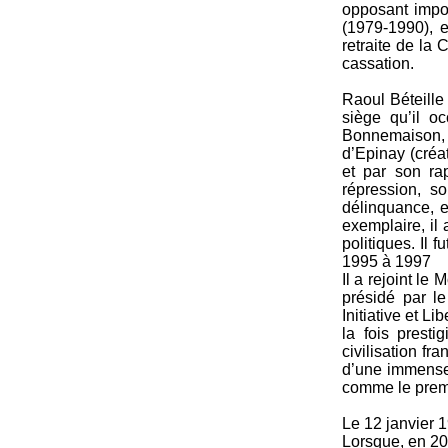
opposant import
(1979-1990), 
retraite de la 
cassation.
Raoul Béteille
siège qu’il o
Bonnemaison, 
d’Epinay (créa
et par son ra
répression, s
délinquance, e
exemplaire, il
politiques. Il
1995 à 1997
Il a rejoint le
présidé par l
Initiative et L
la fois presti
civilisation fr
d’une immense 
comme le premi
Le 12 janvier 1
Lorsque, en 200