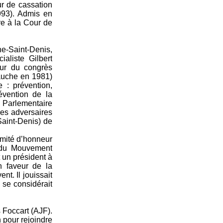
ur de cassation
993). Admis en
re à la Cour de
ne-Saint-Denis,
aliste Gilbert
eur du congrès
gauche en 1981)
 : prévention,
évention de la
. Parlementaire
ses adversaires
Saint-Denis) de
comité d’honneur
t du Mouvement
t un président à
en faveur de la
nt. Il jouissait
 se considérait
 Foccart (AJF).
n pour rejoindre