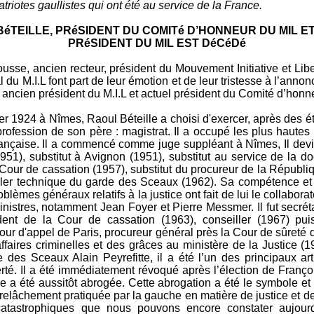
triotes gaullistes qui ont été au service de la France.
éTEILLE, PRéSIDENT DU COMITé D’HONNEUR DU MIL E
PRéSIDENT DU MIL EST DéCéDé
usse, ancien recteur, président du Mouvement Initiative et Liber
 du M.I.L font part de leur émotion et de leur tristesse à l’ann
 ancien président du M.I.L et actuel président du Comité d’honne
er 1924 à Nîmes, Raoul Béteille a choisi d'exercer, après des ét
 profession de son père : magistrat. Il a occupé les plus hautes
rançaise. Il a commencé comme juge suppléant à Nîmes, Il devi
51), substitut à Avignon (1951), substitut au service de la d
 Cour de cassation (1957), substitut du procureur de la Républi
ller technique du garde des Sceaux (1962). Sa compétence et
blèmes généraux relatifs à la justice ont fait de lui le collabora
inistres, notamment Jean Foyer et Pierre Messmer. Il fut secrét
dent de la Cour de cassation (1963), conseiller (1967) pui
ur d'appel de Paris, procureur général près la Cour de sûreté de
affaires criminelles et des grâces au ministère de la Justice (
 des Sceaux Alain Peyrefitte, il a été l’un des principaux art
erté. Il a été immédiatement révoqué après l’élection de Françoi
me a été aussitôt abrogée. Cette abrogation a été le symbole et 
 relâchement pratiquée par la gauche en matière de justice et de
 catastrophiques que nous pouvons encore constater aujourd’