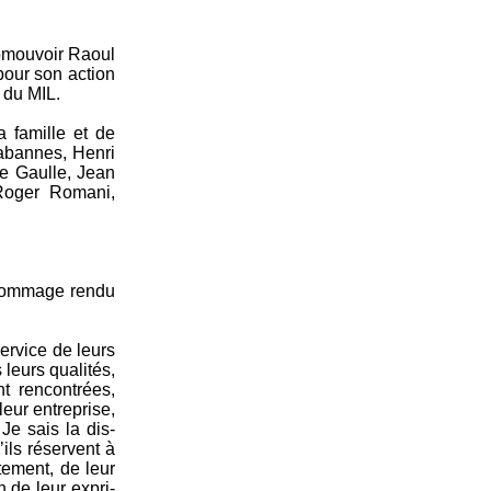
romouvoir Raoul
pour son action
s du MIL.
 famille et de
­ban­nes, Henri
e Gaulle, Jean
 Roger Romani,
l’hommage rendu
ervice de leurs
 leurs qualités,
nt rencontrées,
 leur entreprise,
 Je sais la dis­
’ils réservent à
tement, de leur
 de leur expri­