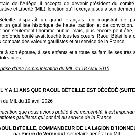
strale de l’Ariège, il accepta de devenir président du comit
ative et Liberté (MIL), fonction qu’il exerça jusqu’à son dernier j
éteille disparaît un grand Français, un magistrat de pa
nt un gaulliste historique de haute tradition et de conviction.
 non seulement l’homme public, mais, plus encore peut-être, l
 profonde bonté avait touché tous les cœurs. Raoul Béteille a 
ux combats des valeurs gaullistes et au service de la France.
e à son épouse, à ses enfants et à toute sa famille ses très s
doléances.
 reprise d’une communication du MIL du 18 Avril 2015
IL Y A 11 ANS QUE RAOUL BÉTEILLE EST DÉCÉDÉ (SUITE
 du MIL du 19 avril 2026
nication que nous avions publié à ce moment-là. Il est importan
triotes gaullistes qui ont été au service de la France.
AOUL BéTEILLE, COMMANDEUR DE LA LéGION D’HONNE
par
Pierre de Vernejoul
, secrétaire général du MIL