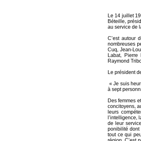
Le 14 juillet 
Béteille, prés
au service de l
C’est autour 
nombreuses per
Cuq, Jean-Lou
Labat, Pierre
Raymond Tribou
Le président d
« Je suis heur
à sept person­n
Des femmes et 
concitoyens, au
leurs compéten
l’intelligence, 
de leur service
ponibilité dont
tout ce qui pe
région. C’est 