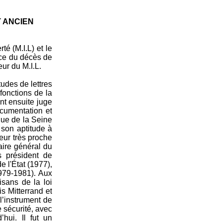
T ANCIEN
té (M.I.L) et le
once du décès de
ur du M.I.L.
udes de lettres
 fonctions de la
nt ensuite juge
ocumentation et
que de la Seine
 son aptitude à
teur très proche
aire général du
s président de
 l'État (1977),
1979-1981). Aux
isans de la loi
s Mitterrand et
l’instrument de
 sécurité, avec
hui. Il fut un