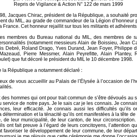
Repris de Vigilance & Action N° 122 de mars 1999
1998, Jacques Chirac, président de la Répu­blique, a souhaité p
i­dent du MIL, au grade de commandeur de la Légion d’honneur 
a France. Cet honneur rejaillit sur tous les militants et adhérent
des membres du Bureau national du MIL, des membres de sa
sonnali­tés (notamment messieurs Alain de Boissieu, Jean Ca
is Debré, Roland Drago, Yves Durand, Jean Foyer, Philippe d
 Mazeaud, Pierre Messmer, Alain Peyrefitte, Alain Plantey,
let) que fut dé­coré le président du MIL le 10 décembre 1998.
e la République a notamment déclaré :
eux de vous accueillir au Palais de l’Élysée à l’occasion de 
alités.
des hommes qui ont pour trait com­mun de s’être dévoués au s
 service de notre pays. Je le sais car je les connais. Je connais
ces, leur efficacité. Je connais aussi les difficultés qu’ils o
la détermination et la ténacité qu’ils ont ma­nifestées à la tête de
, de leur municipa­lité, de leur canton, de leur circonscription.
 ils ont fait preuve à l’égard de leurs concitoyens, l’attention qu
ut favoriser le développement de leur commune, de leur dépar
pourquoi je me réjouis que cette cérémonie me donne l’occasion