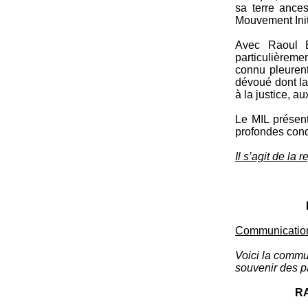
sa terre ance
Mouvement Initi
Avec Raoul B
particulièreme
connu pleurent
dévoué dont la
à la justice, a
Le MIL présent
profondes con
Il s’agit de la
Communication
Voici la commu
souvenir des pa
R