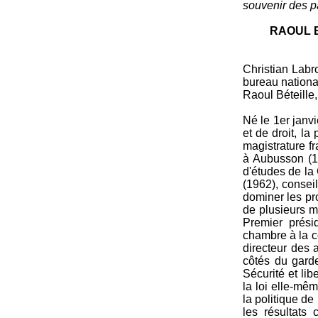
souvenir des pa
RAOUL B
Christian Labro
bureau national
Raoul Béteille,
Né le 1er janvi
et de droit, la
magistrature f
à Aubusson (19
d'études de la
(1962), consei
dominer les pro
de plusieurs m
Premier prési
chambre à la co
directeur des 
côtés du garde
Sécurité et lib
la loi elle-mê
la politique de
les résultats