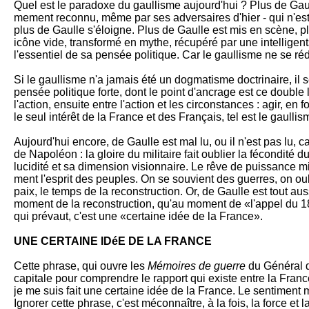
Quel est le paradoxe du gaul­lisme aujourd'hui ? Plus de Gaul
mement reconnu, même par ses adversai­res d'hier - qui n'est p
plus de Gaulle s'éloigne. Plus de Gaulle est mis en scène, plu
icône vide, transformé en my­the, récu­péré par une intel­li­ge
l'essentiel de sa pensée politi­que. Car le gaullisme ne se ré
Si le gaullisme n'a jamais été un dog­matisme doctrinaire, il se
pen­sée politique forte, dont le point d'ancrage est ce double 
l'action, en­suite en­tre l'action et les circonstan­ces : agir, en
le seul inté­rêt de la France et des Fran­çais, tel est le gaullis
Aujourd'hui encore, de Gaulle est mal lu, ou il n'est pas lu, 
de Na­poléon : la gloire du militaire fait oublier la fé­condité d
lucidité et sa di­mension visionnaire. Le rêve de puis­sance mili
ment l'esprit des peu­ples. On se souvient des guerres, on ou­b
paix, le temps de la reconstruc­tion. Or, de Gaulle est tout aus
mo­ment de la re­cons­truction, qu'au moment de «l'appel du 
qui pré­vaut, c'est une «cer­taine idée de la France».
UNE CERTAINE IDéE DE LA FRANCE
Cette phrase, qui ouvre les
Mé­moires de guerre
du Général d
capitale pour com­prendre le rap­port qui existe entre la Franc
je me suis fait une certaine idée de la France. Le sentiment me
Ignorer cette phrase, c'est méconnaî­tre, à la fois, la force et 