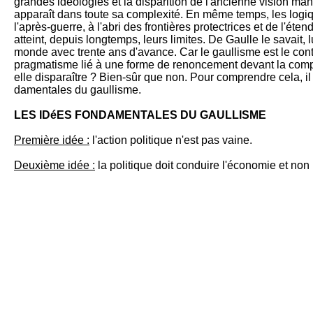
grandes idéologies et la dispari­tion de l'ancienne vision ma
appa­raît dans toute sa complexité. En même temps, les lo­gi
l'après-guerre, à l'abri des frontières protectrices et de l'éte
atteint, de­puis long­temps, leurs limites. De Gaulle le sa­vait, 
monde avec trente ans d'avance. Car le gaullisme est le cont
pragma­tisme lié à une forme de renon­cement devant la com­ple
elle dis­paraî­tre ? Bien-sûr que non. Pour com­prendre cela, il n
da­men­tales du gaullisme.
LES IDéES FONDAMENTALES DU GAULLISME
Première idée :
l'action po­li­tique n'est pas vaine.
Deuxième idée :
la politi­que doit con­duire l'économie et non 
Troisième idée :
l'action po­litique ne doit poursuivre qu'un 
nationale.
Quatrième idée :
consoli­der la commu­nauté nationale, c'est d
tive dans tous les do­maines.
Cinquième idée :
l'indé­pen­dance ne si­gnifie pas l'isolement.
Soyons clairs là encore : la pen­sée du gaullisme ne com­menc
Juin», même si cet ap­pel, contre l'infâme renonce­ment péta