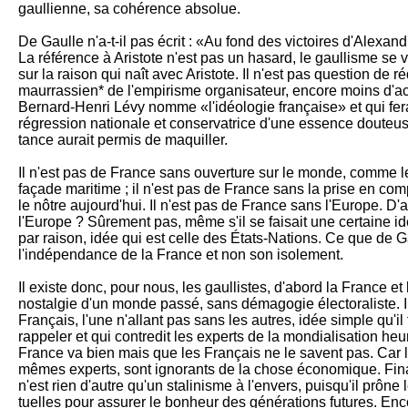
gaullienne, sa cohé­rence absolue.
De Gaulle n'a-t-il pas écrit : «Au fond des victoires d'Alexandr
La référence à Aris­tote n'est pas un hasard, le gaul­lisme se 
sur la raison qui naît avec Aristote. Il n'est pas ques­tion de 
maurras­sien* de l'empirisme organisa­teur, encore moins d'ac
Ber­nard-Henri Lévy nomme «l'idéologie française» et qui fe­r
régression nationale et conservatrice d'une essence douteuse
tance au­rait permis de ma­quiller.
Il n'est pas de France sans ouverture sur le monde, comme le
façade mari­time ; il n'est pas de France sans la prise en co
le nôtre au­jourd'hui. Il n'est pas de France sans l'Europe. D'ai
l'Europe ? Sûrement pas, même s'il se faisait une certaine id
par rai­son, idée qui est celle des États-Nations. Ce que de Ga
l'indépendance de la France et non son isolement.
Il existe donc, pour nous, les gaul­listes, d'abord la France et 
nos­talgie d'un monde passé, sans démagogie électoraliste. Il
Français, l'une n'allant pas sans les au­tres, idée sim­ple qu'i
rappeler et qui contredit les experts de la mon­diali­sation heu­
France va bien mais que les Français ne le savent pas. Car l
mêmes experts, sont ignorants de la chose éco­nomique. Fi­na­le
n'est rien d'autre qu'un stali­nisme à l'envers, puisqu'il prône l
tuelles pour assu­rer le bonheur des gé­nérations futu­res. Enc