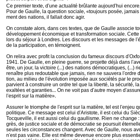
Ce premier texte, d'une ac­tualité brû­lante aujourd'hui en­cor
Pour de Gaulle, la ques­tion so­ciale, «toujours po­sée, jamais ré­
ment des na­tions, il fallait donc agir.
On constate alors, dans ces tex­tes, que de Gaulle as­socie tou
dé­veloppement éco­no­mi­que et trans­formation so­ciale. Cet
lors du sé­jour à Londres. Les dis­cours et les mes­sages de l'
de la partici­pa­tion, en témoi­gnent.
On relira avec profit la conclusion du fameux discours d'Oxfo
1941. De Gaulle, en pleine guerre, se pro­jette déjà dans l'a
être, un jour, la vic­toire (...) des nations démo­cratiques, (..
re­naître plus redoutable que ja­mais, rien ne sau­vera l'ordre du
tion, au mi­lieu de l'évolution im­po­sée aux sociétés par le 
parvient à construire un or­dre tel que la li­berté, la sécu­rité,
exaltées et ga­ran­ties... On ne voit pas d'autre moyen d'assure
l'esprit sur la ma­tière».
Assurer le triomphe de l'esprit sur la matière, tel est l'enjeu 
politique. Ce message est ce­lui d'Aristote, il est celui du Siè­
Tocqueville, il est aussi ce­lui du gaullisme. Rien ne change 
grès, de justice sociale et de dé­mocratie se poursuit éter­nelle­
seules les circonstances chan­gent. Avec de Gaulle, nous avo
n'est pas vaine. Elle est même devenue encore plus essen­tie