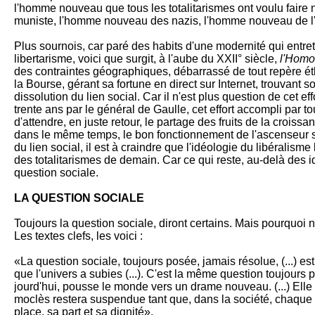
l'homme nouveau que tous les totalita­ris­mes ont voulu faire
muniste, l'homme nouveau des na­zis, l'homme nouveau de l'in
Plus sournois, car paré des habits d'une modernité qui en­tretie
libertarisme, voici que surgit, à l'aube du XXII° siècle,
l'Homo
des con­traintes géogra­phi­ques, dé­barrassé de tout repère éth
la Bourse, gérant sa for­tune en di­rect sur Inter­net, trouvant 
disso­lution du lien so­cial. Car il n'est plus question de cet ef­
trente ans par le géné­ral de Gaulle, cet ef­fort ac­compli par t
d'attendre, en juste re­tour, le partage des fruits de la crois­sa
dans le même temps, le bon fonction­nement de l'ascenseur so
du lien social, il est à craindre que l'idéologie du libé­ralisme li­
des totalita­rismes de demain. Car ce qui reste, au-delà des i
ques­tion sociale.
LA QUESTION SOCIALE
Toujours la question so­ciale, di­ront certains. Mais pourquoi 
Les textes clefs, les voici :
«La question sociale, tou­jours posée, jamais résolue, (...) e
que l'univers a su­bies (...). C'est la même ques­tion toujours p
jourd'hui, pousse le monde vers un drame nou­veau. (...) Elle d
moclès restera suspendue tant que, dans la so­ciété, chaque
place, sa part et sa di­gnité».